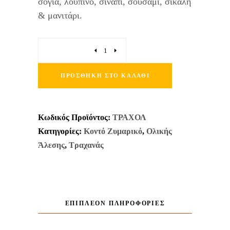
σόγια, λούπινο, σινάπι, σουσάμι, σίκαλη
& μανιτάρι.
Quantity
ΠΡΟΣΘΉΚΗ ΣΤΟ ΚΑΛΆΘΙ
Κωδικός Προϊόντος:
ΤΡΑΧΟΛ
Κατηγορίες:
Κοντό Ζυμαρικό
,
Ολικής
Άλεσης
,
Τραχανάς
ΕΠΙΠΛΈΟΝ ΠΛΗΡΟΦΟΡΊΕΣ