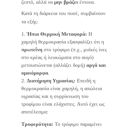
ζεστό, αλλά να
μην βράζει
έντονα.
Κατά τη διάρκεια του ποσέ, συμβαίνουν
τα εξής:
Ήπια Θερμική Μεταφορά:
Η
χαμηλή θερμοκρασία εξασφαλίζει ότι η
πρωτεΐνη
στο τρόφιμο (π.χ., μυϊκές ίνες
στο κρέας ή λευκώματα στο αυγό)
μετουσιώνεται (αλλάζει δομή)
αργά και
ομοιόμορφα
.
Διατήρηση Υγρασίας:
Επειδή η
θερμοκρασία είναι χαμηλή, η απώλεια
υγρασίας και η συρρίκνωση του
τροφίμου είναι ελάχιστες. Αυτό έχει ως
αποτέλεσμα:
Τρυφερότητα:
Το τρόφιμο παραμένει